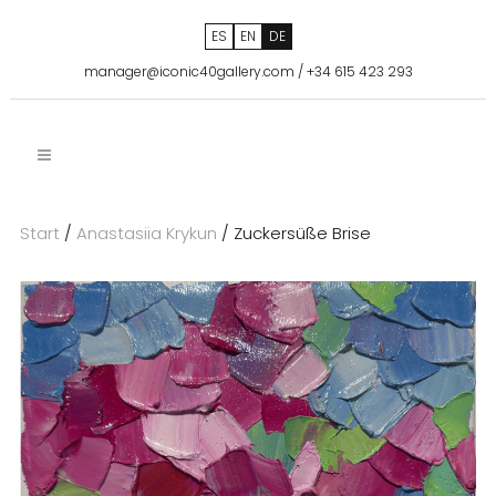
ES
EN
DE
manager@iconic40gallery.com
/
+34 615 423 293
Start
/
Anastasiia Krykun
/ Zuckersüße Brise