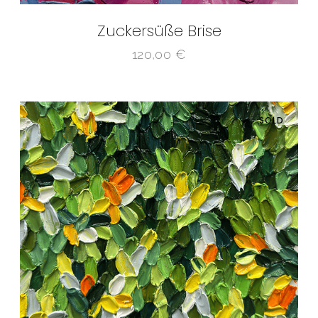
Zuckersüße Brise
120,00
€
SOLD