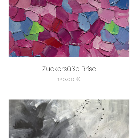
Zuckersüße Brise
120,00
€