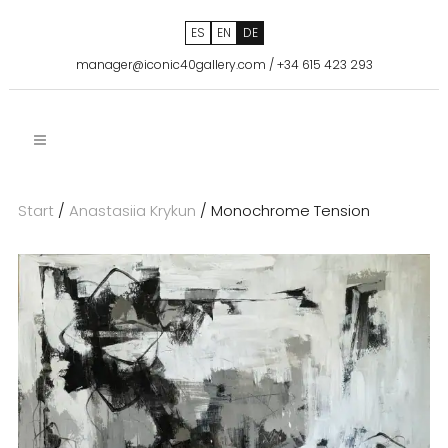
ES
EN
DE
manager@iconic40gallery.com
/
+34 615 423 293
Start
/
Anastasiia Krykun
/ Monochrome Tension