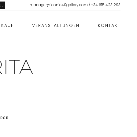
manager@iconic40gallery.com
/
+34 615 423 293
DE
RKAUF
VERANSTALTUNGEN
KONTAKT
ITA
EDOR