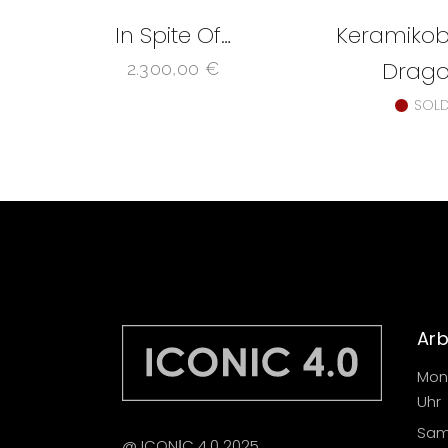
In Spite Of…
Keramikob
Drag
2.300,00
€
SOL
Arb
Mont
Uhr
Sams
@ ICONІC 4.0 2025