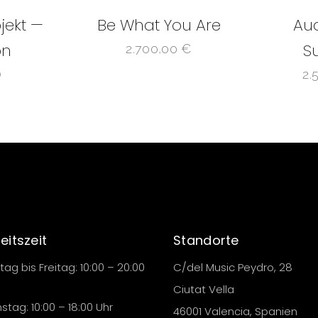
jekt —
Be What You Are
Aud
on
S
2.700,00
€
2.
D
eitszeit
Standorte
ag bis Freitag: 10:00 – 20:00
C/del Music Peydro, 28
Ciutat Vella
tag: 10:00 – 18:00 Uhr
46001 Valencia, Spanien