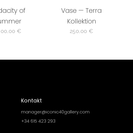
acity of
Vase — Terra
ummer
Kollektion
500,00
€
250,00
€
Kontakt
manager@iconic40gallery.com
+34 615 423 293