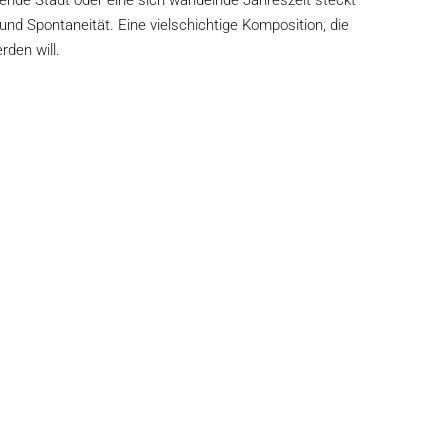
erende Stadt oder eine sich wandelnde Jahreszeit steckt
und Spontaneität. Eine vielschichtige Komposition, die
rden will.