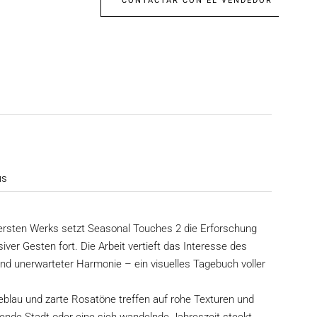
CONTACTAR CON EL VENDEDOR
as
ersten Werks setzt Seasonal Touches 2 die Erforschung
ver Gesten fort. Die Arbeit vertieft das Interesse des
d unerwarteter Harmonie – ein visuelles Tagebuch voller
eblau und zarte Rosatöne treffen auf rohe Texturen und