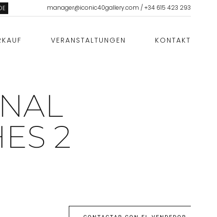
manager@iconic40gallery.com
/
+34 615 423 293
DE
RKAUF
VERANSTALTUNGEN
KONTAKT
NAL
ES 2