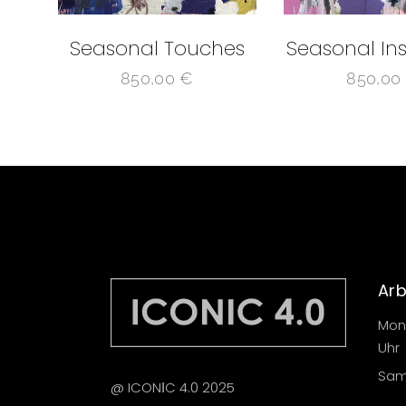
Seasonal Touches
Seasonal Ins
850,00
€
850,00
Arb
Mont
Uhr
Sams
@ ICONІC 4.0 2025