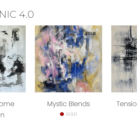
IC 4.0
SOLD
rome
Mystic Blends
Tensi
on
SOLD