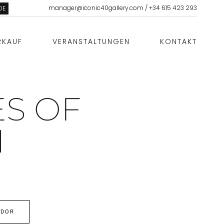
manager@iconic40gallery.com
/
+34 615 423 293
DE
RKAUF
VERANSTALTUNGEN
KONTAKT
S OF
N
EDOR