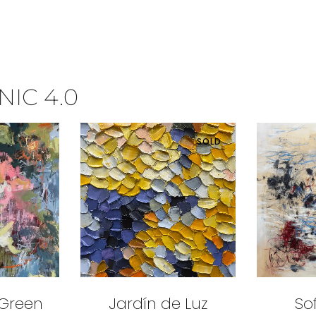
IC 4.0
SOLD
 Green
Jardín de Luz
So