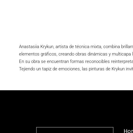
Anastasiia Krykun, artista de técnica mixta, combina brilla
elementos gráficos, creando obras dinámicas y multicapa ll
En su obra se encuentran formas reconocibles reinterpret
Tejiendo un tapiz de emociones, las pinturas de Krykun invi
Hor