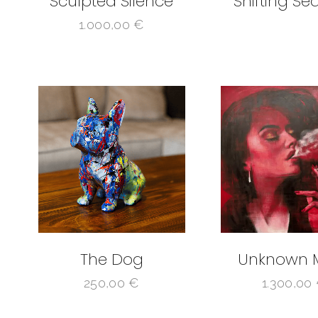
Sculpted Silence
Shifting Se
1.000,00
€
The Dog
Unknown 
250,00
€
1.300,00