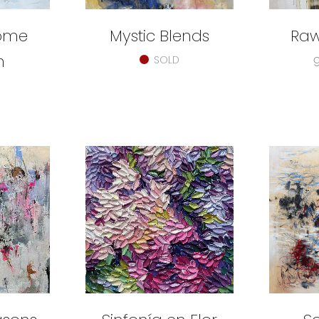
ome
Mystic Blends
Raw
n
SOLD