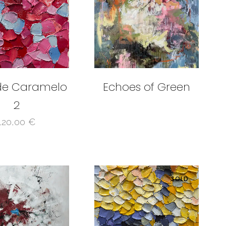
 de Caramelo
Echoes of Green
2
120,00
€
SOLD