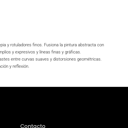
pia y rotuladores finos. Fusiona la pintura abstracta con
lios y expresivos y líneas finas y gráficas.
astes entre curvas suaves y distorsiones geométricas.
ión y reflexión.
Contacto