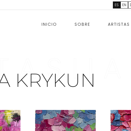
ES
EN
INICIO
SOBRE
ARTISTAS
TASII
IA KRYKUN