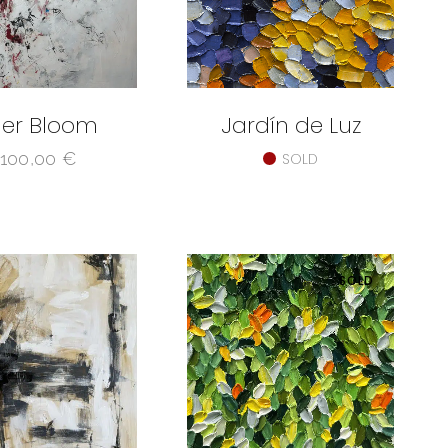
ner Bloom
Jardín de Luz
.100,00
€
SOLD
SOLD