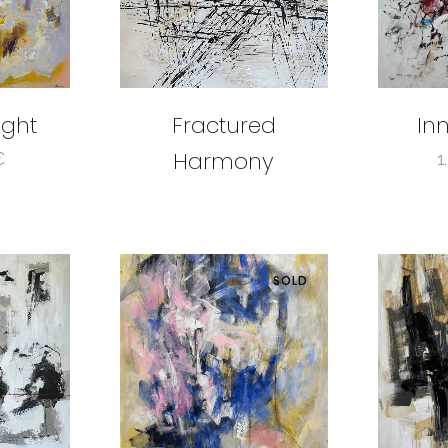
ight
Fractured
In
Harmony
€
1
SOLD