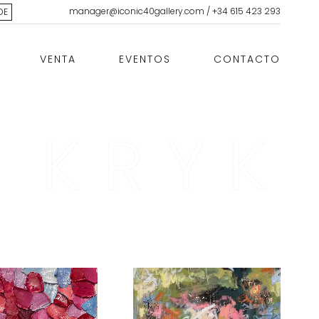
manager@iconic40gallery.com
/
+34 615 423 293
DE
VENTA
EVENTOS
CONTACTO
A KRYK