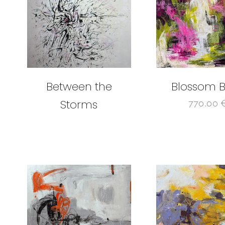
Between the
Blossom B
Storms
770,00