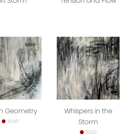
oft Storm
Tension and Flow
SOLD
SOLD
n Geometry
Whispers in the
Storm
SOLD
SOLD