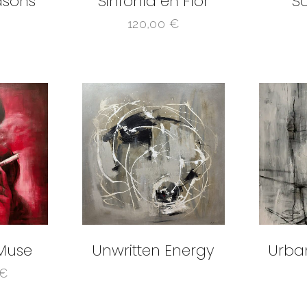
asons
Sinfonía en Flor
S
120,00
€
Muse
Unwritten Energy
Urba
€