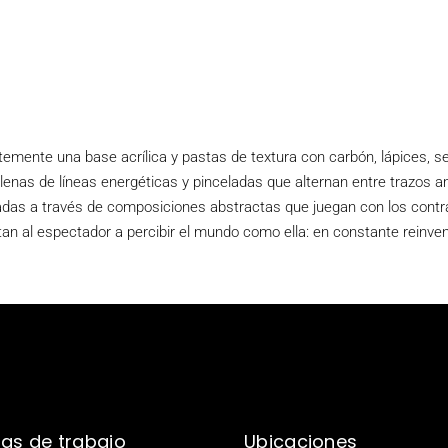
ntemente una base acrílica y pastas de textura con carbón, lápices, se
enas de líneas energéticas y pinceladas que alternan entre trazos amp
adas a través de composiciones abstractas que juegan con los contr
tan al espectador a percibir el mundo como ella: en constante reinvenc
as de trabajo
Ubicaciones