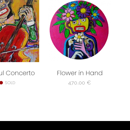
SOLD
ul Concerto
Flower in Hand
470,00
€
SOLD