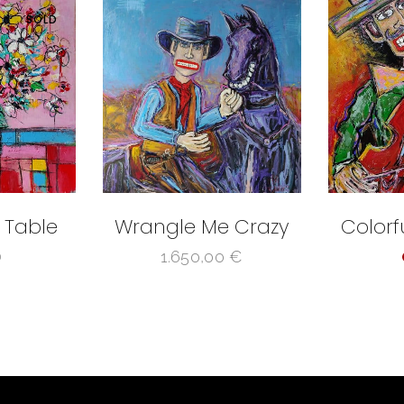
SOLD
 Table
Wrangle Me Crazy
Colorf
1.650,00
€
D