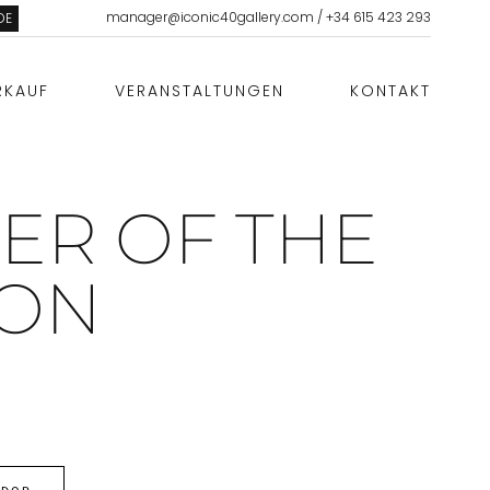
manager@iconic40gallery.com
/
+34 615 423 293
DE
RKAUF
VERANSTALTUNGEN
KONTAKT
ER OF THE
ZON