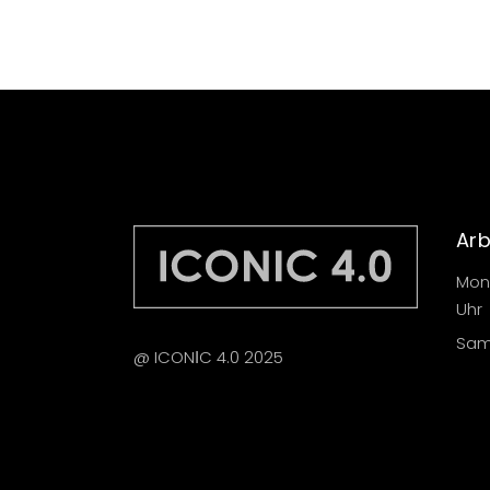
Arb
Mont
Uhr
Sams
@ ICONІC 4.0 2025