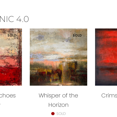
IC 4.0
SOLD
SOLD
choes
Whisper of the
Crim
Horizon
D
SOLD