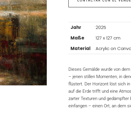
CONTACTAR CON EL VEND
Jahr
2025
Maße
127 x 127 cm
Material
Acrylic on Canv
Dieses Gemälde wurde von dem s
– jenen stillen Momenten, in de
flüstert. Der Horizont löst sich 
auf die Erde trifft und eine At
zarter Texturen und gedämpfter E
einfangen – einen Ort, an dem s