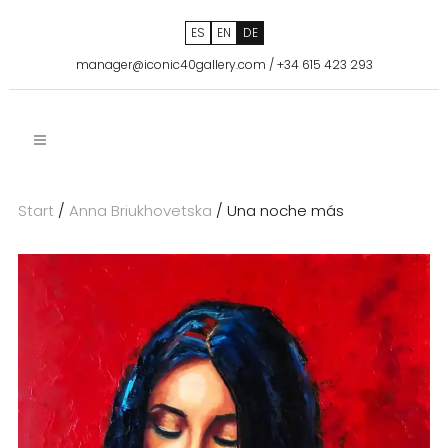
ES
EN
DE
manager@iconic40gallery.com
/
+34 615 423 293
Start
/
Anna Briukhovetska
/ Una noche más