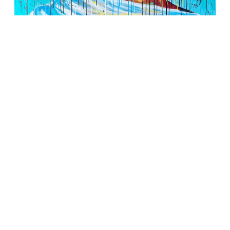
Be What You Are
2.700,00
€
@ ICONІC 4.0 2025