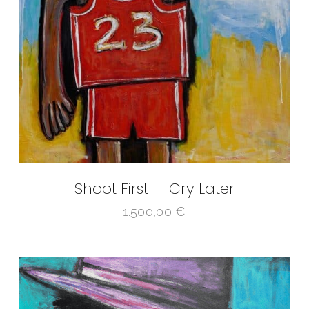
Shoot First — Cry Later
1.500,00
€