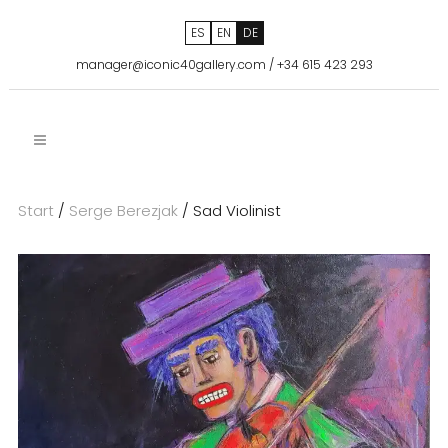
ES
EN
DE
manager@iconic40gallery.com
/
+34 615 423 293
Start
/
Serge Berezjak
/ Sad Violinist