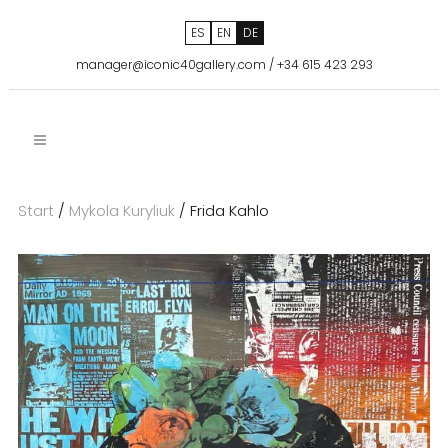
ES
EN
DE
manager@iconic40gallery.com
/
+34 615 423 293
Start
/
Mykola Kuryliuk
/ Frida Kahlo