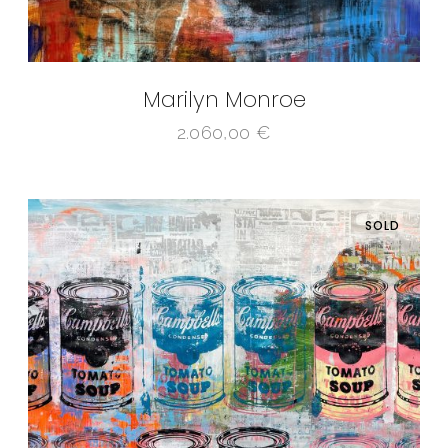
Marilyn Monroe
2.060,00
€
SOLD