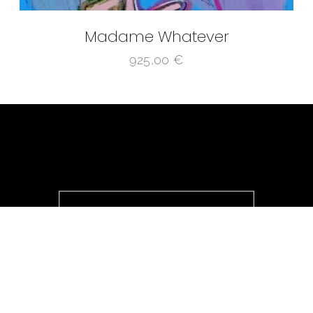
Madame Whatever
925,00
€
@ ICONІC 4.0 2025