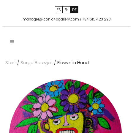
ES
EN
DE
manager@iconic40gallery.com
/
+34 615 423 293
Start
/
Serge Berezjak
/ Flower in Hand