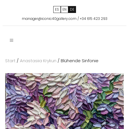
ES
EN
DE
manager@iconic40gallery.com
/
+34 615 423 293
Start
/
Anastasiia Krykun
/ Blühende Sinfonie