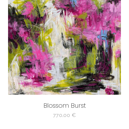
Blossom Burst
770,00
€