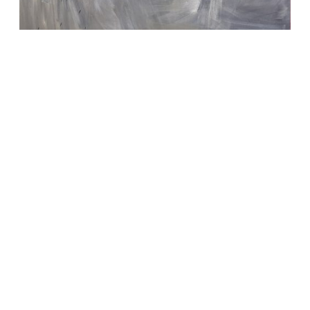
Whispers in the Storm
1.100,00
€
@ ICONІC 4.0 2025