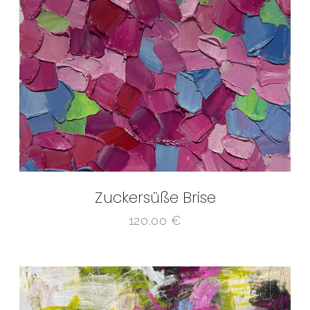
Zuckersüße Brise
120,00
€