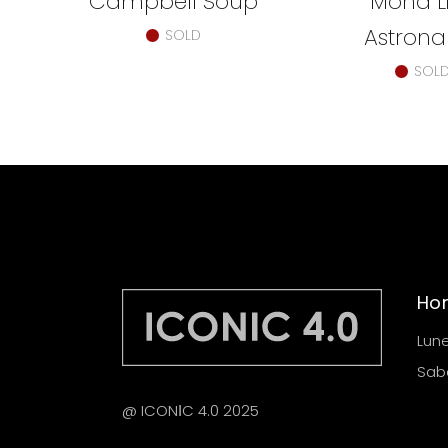
Campbell Soup
Mona L
Astrona
SOLD
SOL
Hor
Lune
Saba
@ ICONІC 4.0 2025