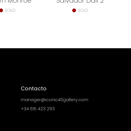
lyn Monroe
Salvador Dalí 2
SOLD
SOLD
Contacto
manager@iconic40gallery.com
+34 615 423 293