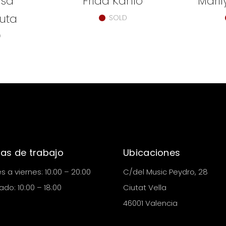
isa
Frida Kahlo
Mari
uta
SOLD
D
as de trabajo
Ubicaciones
s a viernes: 10:00 – 20:00
C/del Music Peydro, 28
do: 10:00 – 18:00
Ciutat Vella
46001 Valencia