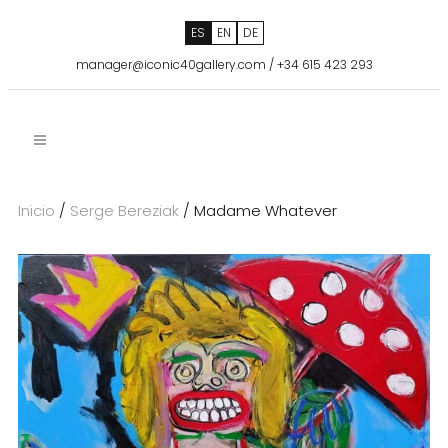
ES
EN
DE
manager@iconic40gallery.com
/
+34 615 423 293
Inicio
/
Serge Bereziak
/ Madame Whatever