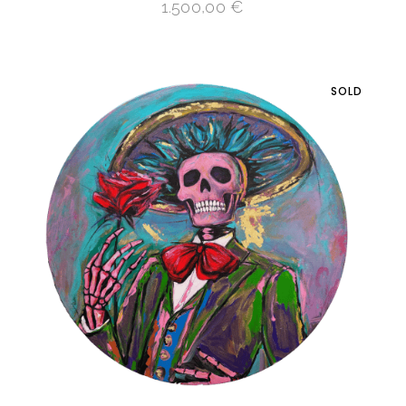
1.500,00
€
SOLD