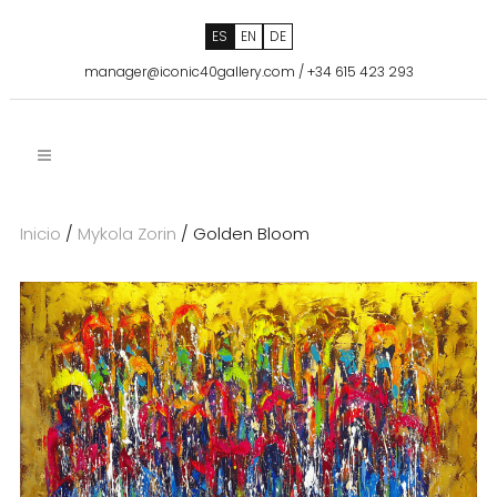
ES
EN
DE
manager@iconic40gallery.com
/
+34 615 423 293
Inicio
/
Mykola Zorin
/ Golden Bloom