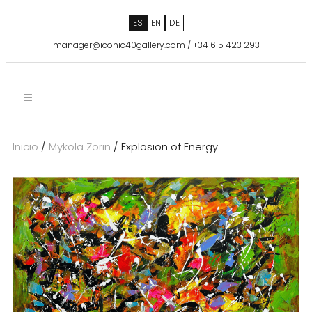
ES
EN
DE
manager@iconic40gallery.com
/
+34 615 423 293
Inicio
/
Mykola Zorin
/ Explosion of Energy