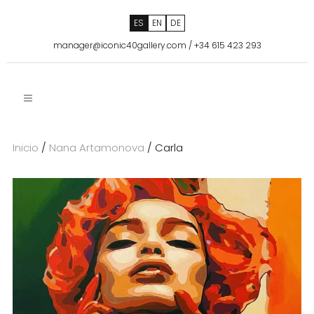
ES
EN
DE
manager@iconic40gallery.com
/
+34 615 423 293
Inicio
/
Nana Artamonova
/ Carla