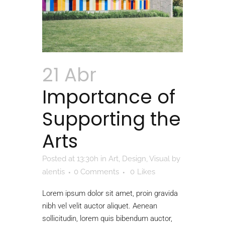
21 Abr
Importance of
Supporting the
Arts
Posted at 13:30h
in
Art
,
Design
,
Visual
by
alentis
0 Comments
0
Likes
Lorem ipsum dolor sit amet, proin gravida
nibh vel velit auctor aliquet. Aenean
sollicitudin, lorem quis bibendum auctor,